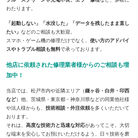
2026/07/10
松戸市よりお越しのお客様のiPhone11Proの充電不良修理をさせて頂きまし
わたります。
た！ありがとうございました！
2026/07/09
松戸市よりお越しのお客様のiPhone11の液晶交換をさせて頂きました！あ
「起動しない」「水没した」「データを残したまま直し
りがとうございました！
たい」
などのご相談も大歓迎。
2026/07/09
白井市よりお越しのお客様のiPhone12の液晶交換をさせて頂きました！あ
スマホ・ゲーム機の修理だけでなく、
使い方のアドバイ
りがとうございました！
2026/07/09
スやトラブル相談も無料
で承っております。
我孫子市よりお越しのお客様のiPhone12Proの液晶交換をさせて頂きまし
た！ありがとうございました！
他店に依頼された修理業者様からのご相談も増
2026/07/08
松戸市よりお越しのお客様のSwitchのガラス交換をさせて頂きました！あ
加中！
りがとうございました！
2026/07/08
松戸市よりお越しのお客様のiPhoneSE2の液晶交換をさせて頂きました！
ありがとうございました！
当店では、松戸市内や近隣エリア（
鎌ヶ谷・白井・印西
2026/07/08
など
）他、茨城県・東京都・神奈川県などの同業他社様
松戸市よりお越しのお客様のiPhone5の基板修理をさせて頂きました！あり
がとうございました！
や法人様からも、
技術相談・外注依頼
を多くいただいて
2026/07/07
松戸市よりお越しのお客様のiPhone12のナノナインガラスコーティングを
おります。
させて頂きました！ありがとうございました！
それは、
高度な技術力と迅速な対応
があってこそ。大切
2026/07/06
松戸市よりお越しのお客様のiPhoneSE3の基板修理をさせて頂きました！
な端末を安心してお預けいただけるよう、日々技術を磨
ありがとうございました！