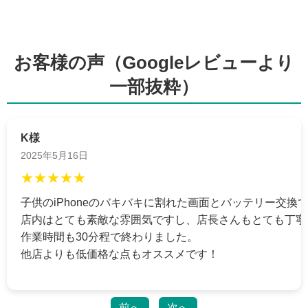
2026/06/18
松戸市よりお越しのお客様のSwitchのバッテリー交換をさせて頂きまし
た！ありがとうございました！
2026/06/17
松戸市よりお越しのお客様のiPhone13のガラス交換をさせて頂きました！
お客様の声（Googleレビューより
ありがとうございました！
2026/06/17
一部抜粋）
松戸市よりお越しのお客様のSwitchのガラス交換をさせて頂きました！あ
りがとうございました！
2026/06/16
松戸市よりお越しのお客様のiPhone14のガラス交換をさせて頂きました！
ありがとうございました！
K様
2026/06/16
2025年5月16日
松戸市よりお越しのお客様のiPhone11のガラス交換をさせて頂きました！
ありがとうございました！
★★★★★
2026/06/15
松戸市よりお越しのお客様のiPhone12の基板修理をさせて頂きました！あ
子供のiPhoneのバキバキに割れた画面とバッテリー交換
りがとうございました！
2026/06/15
店内はとても素敵な雰囲気ですし、店長さんもとても丁寧
松戸市よりお越しのお客様のiPhone13Proのバッテリー交換をさせて頂きま
作業時間も30分程で終わりました。
した！ありがとうございました！
2026/06/15
他店よりも低価格な点もオススメです！
鎌ヶ谷市よりお越しのお客様のiPhone14Proのバッテリー交換をさせて頂き
ました！ありがとうございました！
2026/06/14
流山市よりお越しのお客様のiPhone13Proのガラス交換をさせて頂きまし
前へ
次へ