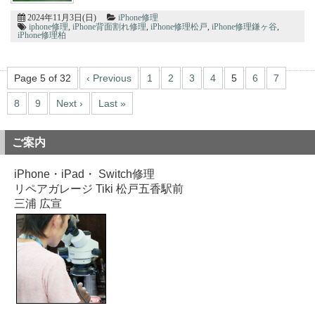
た！ありがとうございました！
2024年11月3日(日)
iPhone修理
2026/07/17
iphone修理
,
iPhone背面割れ修理
,
iPhone修理松戸
,
iPhone修理鎌ヶ谷
,
松戸市よりお越しのお客様のiPhone11のガラス交換をさせて頂きました！
iPhone修理柏
ありがとうございました！
2026/07/16
松戸市よりお越しのお客様のiPhone14のガラス交換をさせて頂きました！
Page 5 of 32
‹ Previous
1
2
3
4
5
6
7
ありがとうございました！
2026/07/16
8
9
Next ›
Last »
松戸市よりお越しのお客様のiPhone12の液晶交換をさせて頂きました！あ
りがとうございました！
2026/07/16
ご案内
松戸市よりお越しのお客様のiPhone11の液晶交換をさせて頂きました！あ
りがとうございました！
2026/07/15
iPhone・iPad・ Switch修理
松戸市よりお越しのお客様のiPhone12のナノナインガラスコーティングを
リペアガレージ Tiki 松戸五香駅前
させて頂きました！ありがとうございました！
三浦 広宣
2026/07/15
松戸市よりお越しのお客様のiPhone14Proの液晶交換をさせて頂きました！
ありがとうございました！
2026/07/15
市川市よりお越しのお客様のiPhone11Proのガラス交換をさせて頂きまし
た！ありがとうございました！
2026/07/14
鎌ヶ谷市よりお越しのお客様のiPhone14Maxのバックカメラ交換をさせて
頂きました！ありがとうございました！
2026/07/14