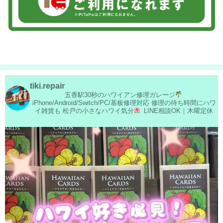
2026/05/28
松戸市よりお越しのお客様のiPhone14の液晶交換をさせて頂きました！あ
りがとうございました！
2026/05/28
松戸市よりお越しのお客様のSwitchの液晶交換をさせて頂きました！あり
がとうございました！
2026/05/27
松戸市よりお越しのお客様のiPhone14のナノナインガラスコーティングを
させて頂きました！ありがとうございました！
2026/05/26
tiki.repair
松戸市よりお越しのお客様のiPhone13ProMaxのバッテリー交換をさせて頂
五香駅30秒のハワイアン修理ガレージ
きました！ありがとうございました！
iPhone/Android/Switch/PC/基板修理対応
修理の待ち時間にハワ
2026/05/25
イ雑貨も
松戸の小さなハワイ気分
LINE相談OK｜木曜定休
松戸市よりお越しのお客様のAndroidの基板修理をさせて頂きました！あり
がとうございました！
2026/05/25
白井市よりお越しのお客様のiPhone12Proの充電不良修理をさせて頂きまし
た！ありがとうございました！
2026/05/25
松戸市よりお越しのお客様のSwitchのガラス交換をさせて頂きました！あ
りがとうございました！
2026/05/24
松戸市よりお越しのお客様のiPhone14のガラス交換をさせて頂きました！
ありがとうございました！
2026/05/23
松戸市よりお越しのお客様のiPhone14の液晶交換をさせて頂きました！あ