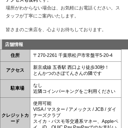
りがとうございました！
場所がわからない場合は、お気軽にお電話ください。ス
2026/06/29
鎌ヶ谷市よりお越しのお客様のiPhone11Proのナノナインガラスコーティン
タッフが丁寧にご案内いたします。
グをさせて頂きました！ありがとうございました！
2026/06/29
松戸市よりお越しのお客様のiPhone14のバッテリー交換をさせて頂きまし
皆さまのご来店を、心よりお待ちしております。
た！ありがとうございました！
2026/06/29
白井市よりお越しのお客様のiPhone11の基板修理をさせて頂きました！あ
店舗情報
りがとうございました！
2026/06/28
住所
〒270-2261 千葉県松戸市常盤平5-20-4
鎌ヶ谷市よりお越しのお客様のSwitchの液晶交換をさせて頂きました！あ
りがとうございました！
2026/06/28
新京成線 五香駅 西口より徒歩30秒！
アクセス
松戸市よりお越しのお客様のiPhoneSE3のガラス交換をさせて頂きまし
とんかつのさぼてんさんの隣です
た！ありがとうございました！
2026/06/27
なし
松戸市よりお越しのお客様のiPhone12のバッテリー交換をさせて頂きまし
駐車場
た！ありがとうございました！
近隣コインパーキングをご利用ください
2026/06/26
松戸市よりお越しのお客様のSwitchの基板修理をさせて頂きました！あり
使用可能
がとうございました！
VISA / マスター / アメックス / JCB / ダイ
2026/06/26
松戸市よりお越しのお客様のiPhone13Proのナノナインガラスコーティング
クレジットカ
ナーズクラブ
をさせて頂きました！ありがとうございました！
ード
スイカ・パスモ等交通系マネー、Appleペ
2026/06/26
イ、iD、QUIC Pay PayPayでのお支払い