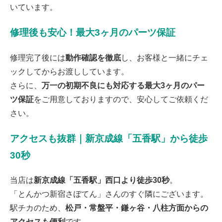
いています。
2026/07/05
松戸市よりお越しのお客様のSwitchの液晶交換をさせて頂きました！あり
がとうございました！
修理後も安心！最大3ヶ月のパーツ保証
2026/07/04
松戸市よりお越しのお客様のiPhone11Proのナノナインガラスコーティング
をさせて頂きました！ありがとうございました！
修理完了後には
動作確認を徹底
し、お客様と一緒にチェ
2026/07/03
市川市よりお越しのお客様のiPhone12Proの液晶交換をさせて頂きました！
ックしてからお渡ししています。
ありがとうございました！
2026/07/02
さらに、
万一の初期不良にも対応する最大3ヶ月のパー
松戸市よりお越しのお客様のiPhone11の液晶交換をさせて頂きました！あ
ツ保証
をご用意しておりますので、安心してご依頼くだ
りがとうございました！
2026/07/01
さい。
松戸市よりお越しのお客様のiPhone12の充電不良修理をさせて頂きまし
た！ありがとうございました！
2026/07/01
アクセスも抜群｜新京成線「五香駅」から徒歩
松戸市よりお越しのお客様のiPhone14ProMaxのガラス交換をさせて頂きま
した！ありがとうございました！
30秒
2026/06/30
松戸市よりお越しのお客様のiPhone11Proのガラス交換をさせて頂きまし
た！ありがとうございました！
当店は
新京成線「五香駅」西口より徒歩30秒
。
2026/06/30
松戸市よりお越しのお客様のiPhone14Proの液晶交換をさせて頂きました！
「とんかつ新宿さぼてん」さんのすぐ隣にございます。
ありがとうございました！
駅チカのため、
松戸・常盤平・鎌ヶ谷・八柱方面からの
2026/06/30
松戸市よりお越しのお客様のiPhone12の基板修理をさせて頂きました！あ
アクセスも便利
です。