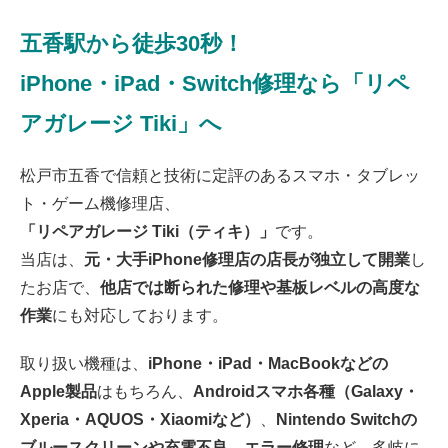
松戸市よりお越しのお客様のiPhone13Proの充電不良修理をさせて頂きまし
た！ありがとうございました！
五香駅から徒歩30秒！
2026/07/13
松戸市よりお越しのお客様のSwitchのガラス交換をさせて頂きました！あ
iPhone・iPad・Switch修理なら「リペ
りがとうございました！
2026/07/13
松戸市よりお越しのお客様のiPhone14のバッテリー交換をさせて頂きまし
アガレージ Tiki」へ
た！ありがとうございました！
2026/07/12
松戸市よりお越しのお客様のiPhone13の液晶交換をさせて頂きました！あ
松戸市五香で信頼と技術に定評のあるスマホ・タブレッ
りがとうございました！
2026/07/11
ト・ゲーム機修理店、
松戸市よりお越しのお客様のiPhone13ProMaxのガラス交換をさせて頂きま
「リペアガレージ Tiki（ティキ）」
です。
した！ありがとうございました！
2026/07/11
当店は、
元・大手iPhone修理店の店長が独立して開業
し
松戸市よりお越しのお客様のiPhone14Proの液晶交換をさせて頂きました！
ありがとうございました！
たお店で、
他店では断られた修理や基板レベルの高度な
2026/07/11
作業
にも対応しております。
松戸市よりお越しのお客様のiPhone11のバッテリー交換をさせて頂きまし
た！ありがとうございました！
2026/07/10
取り扱い機種は、
iPhone・iPad・MacBookなどの
松戸市よりお越しのお客様のiPhone14Proのバックカメラ交換をさせて頂き
ました！ありがとうございました！
Apple製品
はもちろん、
Androidスマホ各種（Galaxy・
2026/07/10
松戸市よりお越しのお客様のiPhone14の液晶交換をさせて頂きました！あ
Xperia・AQUOS・Xiaomiなど）
、
Nintendo Switchの
りがとうございました！
ブルースクリーンや充電不良、エラー修理
など、多岐に