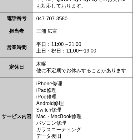
松戸市よりお越しのお客様のiPhone14ProMaxの基板修理をさせて頂きまし
も対応しております。
た！ありがとうございました！
2026/06/25
松戸市よりお越しのお客様のSwitchのバッテリー交換をさせて頂きまし
電話番号
047-707-3580
た！ありがとうございました！
2026/06/25
担当者
三浦 広宣
松戸市よりお越しのお客様のiPhone13ProMaxの液晶交換をさせて頂きまし
た！ありがとうございました！
2026/06/25
平日：11:00～21:00
営業時間
松戸市よりお越しのお客様のiPhone14Proの液晶交換をさせて頂きました！
土日・祝日：11:00〜19:00
ありがとうございました！
2026/06/24
木曜
流山市よりお越しのお客様のiPhone14の液晶交換をさせて頂きました！あ
定休日
他に不定期でお休みすることがあります
りがとうございました！
2026/06/24
柏市よりお越しのお客様のiPhone12の基板修理をさせて頂きました！あり
iPhone修理
がとうございました！
iPad修理
2026/06/24
iPod修理
松戸市よりお越しのお客様のiPhone14のガラス交換をさせて頂きました！
ありがとうございました！
Android修理
2026/06/23
Switch修理
松戸市よりお越しのお客様のiPhoneSE3の液晶交換をさせて頂きました！
サービス内容
Mac・MacBook修理
ありがとうございました！
パソコン修理
2026/06/23
松戸市よりお越しのお客様のiPhone14Proの液晶交換をさせて頂きました！
ガラスコーティング
ありがとうございました！
データ復旧
2026/06/23