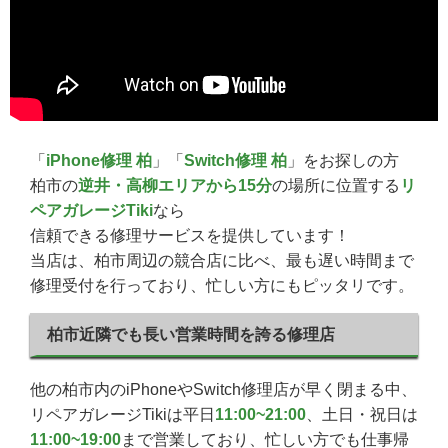
「
iPhone修理 柏
」「
Switch修理 柏
」をお探しの方
柏市の
逆井・高柳エリアから15分
の場所に位置する
リ
ペアガレージTiki
なら
信頼できる修理サービスを提供しています！
当店は、柏市周辺の競合店に比べ、最も遅い時間まで
修理受付を行っており、忙しい方にもピッタリです。
柏市近隣でも長い営業時間を誇る修理店
他の柏市内のiPhoneやSwitch修理店が早く閉まる中、
リペアガレージTikiは平日
11:00~21:00
、土日・祝日は
11:00~19:00
まで営業しており、忙しい方でも仕事帰