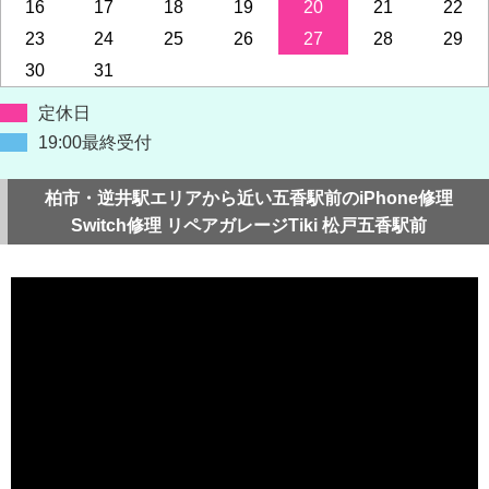
16
17
18
19
20
21
22
23
24
25
26
27
28
29
30
31
定休日
19:00最終受付
柏市・逆井駅エリアから近い五香駅前のiPhone修理
Switch修理 リペアガレージTiki 松戸五香駅前