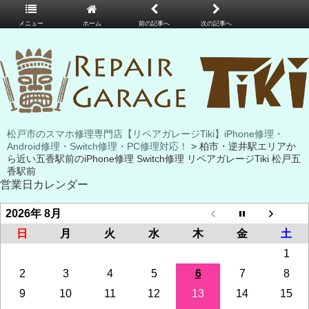
メニュー
ホーム
前の記事へ
次の記事へ
松戸市のスマホ修理専門店【リペアガレージTiki】iPhone修理・
Android修理・Switch修理・PC修理対応！
> 柏市・逆井駅エリアか
ら近い五香駅前のiPhone修理 Switch修理 リペアガレージTiki 松戸五
香駅前
営業日カレンダー
2026年 8月
日
月
火
水
木
金
土
1
2
3
4
5
6
7
8
9
10
11
12
13
14
15