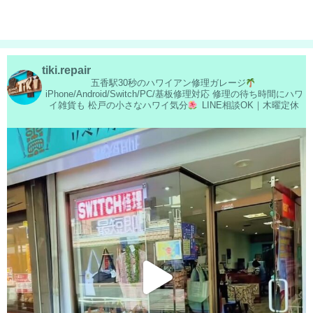
tiki.repair
五香駅30秒のハワイアン修理ガレージ
iPhone/Android/Switch/PC/基板修理対応
修理の待ち時間にハワ
イ雑貨も
松戸の小さなハワイ気分
LINE相談OK｜木曜定休