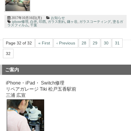
た！ありがとうございました！
2026/07/19
松戸市よりお越しのお客様のiPhoneSE3の液晶交換をさせて頂きました！
ありがとうございました！
2017年10月16日(月)
お知らせ
2026/07/18
iphone修理
,
白井
,
印西
,
ガラス割れ
,
鎌ヶ谷
,
ガラスコーティング
,
塗るガ
ラスフィルム
,
千葉
松戸市よりお越しのお客様のiPhone14のバッテリー交換をさせて頂きまし
た！ありがとうございました！
2026/07/17
松戸市よりお越しのお客様のiPhone11のガラス交換をさせて頂きました！
Page 32 of 32
« First
‹ Previous
28
29
30
31
ありがとうございました！
2026/07/16
32
松戸市よりお越しのお客様のiPhone14のガラス交換をさせて頂きました！
ありがとうございました！
2026/07/16
ご案内
松戸市よりお越しのお客様のiPhone12の液晶交換をさせて頂きました！あ
りがとうございました！
2026/07/16
iPhone・iPad・ Switch修理
松戸市よりお越しのお客様のiPhone11の液晶交換をさせて頂きました！あ
リペアガレージ Tiki 松戸五香駅前
りがとうございました！
三浦 広宣
2026/07/15
松戸市よりお越しのお客様のiPhone12のナノナインガラスコーティングを
させて頂きました！ありがとうございました！
2026/07/15
松戸市よりお越しのお客様のiPhone14Proの液晶交換をさせて頂きました！
ありがとうございました！
2026/07/15
市川市よりお越しのお客様のiPhone11Proのガラス交換をさせて頂きまし