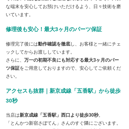
2026/07/07
松戸市よりお越しのお客様のiPhone12のナノナインガラスコーティングを
な端末を安心してお預けいただけるよう、日々技術を磨
させて頂きました！ありがとうございました！
いています。
2026/07/06
松戸市よりお越しのお客様のiPhoneSE3の基板修理をさせて頂きました！
ありがとうございました！
修理後も安心！最大3ヶ月のパーツ保証
2026/07/05
松戸市よりお越しのお客様のSwitchの液晶交換をさせて頂きました！あり
がとうございました！
修理完了後には
動作確認を徹底
し、お客様と一緒にチェ
2026/07/04
松戸市よりお越しのお客様のiPhone11Proのナノナインガラスコーティング
ックしてからお渡ししています。
をさせて頂きました！ありがとうございました！
さらに、
万一の初期不良にも対応する最大3ヶ月のパー
2026/07/03
市川市よりお越しのお客様のiPhone12Proの液晶交換をさせて頂きました！
ツ保証
をご用意しておりますので、安心してご依頼くだ
ありがとうございました！
2026/07/02
さい。
松戸市よりお越しのお客様のiPhone11の液晶交換をさせて頂きました！あ
りがとうございました！
2026/07/01
アクセスも抜群｜新京成線「五香駅」から徒歩
松戸市よりお越しのお客様のiPhone12の充電不良修理をさせて頂きまし
た！ありがとうございました！
30秒
2026/07/01
松戸市よりお越しのお客様のiPhone14ProMaxのガラス交換をさせて頂きま
した！ありがとうございました！
当店は
新京成線「五香駅」西口より徒歩30秒
。
2026/06/30
「とんかつ新宿さぼてん」さんのすぐ隣にございます。
松戸市よりお越しのお客様のiPhone11Proのガラス交換をさせて頂きまし
た！ありがとうございました！