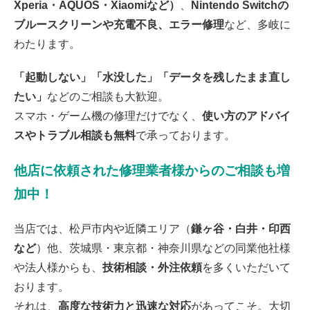
Xperia・AQUOS・Xiaomiなど）
、
Nintendo Switchの
松戸市よりお越しのお客様のiPhone14Proのバックカメラ交換をさせて頂き
ました！ありがとうございました！
ブルースクリーンや充電不良、エラー修理
など、多岐に
2026/07/10
松戸市よりお越しのお客様のiPhone14の液晶交換をさせて頂きました！あ
わたります。
りがとうございました！
2026/07/10
「起動しない」「水没した」「データを残したまま直し
松戸市よりお越しのお客様のiPhone11Proの充電不良修理をさせて頂きまし
た！ありがとうございました！
たい」
などのご相談も大歓迎。
2026/07/09
松戸市よりお越しのお客様のiPhone11の液晶交換をさせて頂きました！あ
スマホ・ゲーム機の修理だけでなく、
使い方のアドバイ
りがとうございました！
スやトラブル相談も無料
で承っております。
2026/07/09
白井市よりお越しのお客様のiPhone12の液晶交換をさせて頂きました！あ
りがとうございました！
他店に依頼された修理業者様からのご相談も増
2026/07/09
我孫子市よりお越しのお客様のiPhone12Proの液晶交換をさせて頂きまし
加中！
た！ありがとうございました！
2026/07/08
松戸市よりお越しのお客様のSwitchのガラス交換をさせて頂きました！あ
当店では、松戸市内や近隣エリア（
鎌ヶ谷・白井・印西
りがとうございました！
2026/07/08
など
）他、茨城県・東京都・神奈川県などの同業他社様
松戸市よりお越しのお客様のiPhoneSE2の液晶交換をさせて頂きました！
ありがとうございました！
や法人様からも、
技術相談・外注依頼
を多くいただいて
2026/07/08
おります。
松戸市よりお越しのお客様のiPhone5の基板修理をさせて頂きました！あり
がとうございました！
それは、
高度な技術力と迅速な対応
があってこそ。大切