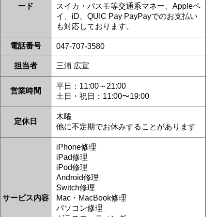
がとうございました！
ード
スイカ・パスモ等交通系マネー、Appleペ
2026/06/26
イ、iD、QUIC Pay PayPayでのお支払い
松戸市よりお越しのお客様のiPhone13Proのナノナインガラスコーティング
も対応しております。
をさせて頂きました！ありがとうございました！
2026/06/26
電話番号
松戸市よりお越しのお客様のiPhone14ProMaxの基板修理をさせて頂きまし
047-707-3580
た！ありがとうございました！
2026/06/25
担当者
三浦 広宣
松戸市よりお越しのお客様のSwitchのバッテリー交換をさせて頂きまし
た！ありがとうございました！
平日：11:00～21:00
2026/06/25
営業時間
松戸市よりお越しのお客様のiPhone13ProMaxの液晶交換をさせて頂きまし
土日・祝日：11:00〜19:00
た！ありがとうございました！
2026/06/25
木曜
松戸市よりお越しのお客様のiPhone14Proの液晶交換をさせて頂きました！
定休日
他に不定期でお休みすることがあります
ありがとうございました！
2026/06/24
流山市よりお越しのお客様のiPhone14の液晶交換をさせて頂きました！あ
iPhone修理
りがとうございました！
iPad修理
2026/06/24
iPod修理
柏市よりお越しのお客様のiPhone12の基板修理をさせて頂きました！あり
Android修理
がとうございました！
2026/06/24
Switch修理
松戸市よりお越しのお客様のiPhone14のガラス交換をさせて頂きました！
サービス内容
Mac・MacBook修理
ありがとうございました！
パソコン修理
2026/06/23