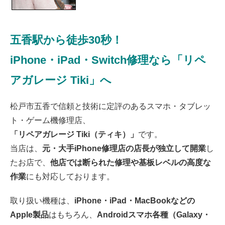
た！ありがとうございました！
2026/07/14
鎌ヶ谷市よりお越しのお客様のiPhone14Maxのバックカメラ交換をさせて
頂きました！ありがとうございました！
五香駅から徒歩30秒！
2026/07/14
松戸市よりお越しのお客様のiPhone13Proの充電不良修理をさせて頂きまし
iPhone・iPad・Switch修理なら「リペ
た！ありがとうございました！
2026/07/13
松戸市よりお越しのお客様のSwitchのガラス交換をさせて頂きました！あ
アガレージ Tiki」へ
りがとうございました！
2026/07/13
松戸市よりお越しのお客様のiPhone14のバッテリー交換をさせて頂きまし
松戸市五香で信頼と技術に定評のあるスマホ・タブレッ
た！ありがとうございました！
2026/07/12
ト・ゲーム機修理店、
松戸市よりお越しのお客様のiPhone13の液晶交換をさせて頂きました！あ
「リペアガレージ Tiki（ティキ）」
です。
りがとうございました！
2026/07/11
当店は、
元・大手iPhone修理店の店長が独立して開業
し
松戸市よりお越しのお客様のiPhone13ProMaxのガラス交換をさせて頂きま
たお店で、
他店では断られた修理や基板レベルの高度な
した！ありがとうございました！
2026/07/11
作業
にも対応しております。
松戸市よりお越しのお客様のiPhone14Proの液晶交換をさせて頂きました！
ありがとうございました！
2026/07/11
取り扱い機種は、
iPhone・iPad・MacBookなどの
松戸市よりお越しのお客様のiPhone11のバッテリー交換をさせて頂きまし
た！ありがとうございました！
Apple製品
はもちろん、
Androidスマホ各種（Galaxy・
2026/07/10