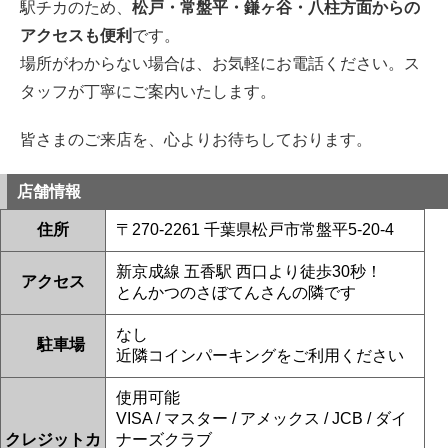
駅チカのため、
松戸・常盤平・鎌ヶ谷・八柱方面からの
2026/06/30
松戸市よりお越しのお客様のiPhone14Proの液晶交換をさせて頂きました！
アクセスも便利
です。
ありがとうございました！
場所がわからない場合は、お気軽にお電話ください。ス
2026/06/30
松戸市よりお越しのお客様のiPhone12の基板修理をさせて頂きました！あ
タッフが丁寧にご案内いたします。
りがとうございました！
2026/06/29
鎌ヶ谷市よりお越しのお客様のiPhone11Proのナノナインガラスコーティン
皆さまのご来店を、心よりお待ちしております。
グをさせて頂きました！ありがとうございました！
2026/06/29
松戸市よりお越しのお客様のiPhone14のバッテリー交換をさせて頂きまし
店舗情報
た！ありがとうございました！
2026/06/29
住所
〒270-2261 千葉県松戸市常盤平5-20-4
白井市よりお越しのお客様のiPhone11の基板修理をさせて頂きました！あ
りがとうございました！
新京成線 五香駅 西口より徒歩30秒！
2026/06/28
アクセス
鎌ヶ谷市よりお越しのお客様のSwitchの液晶交換をさせて頂きました！あ
とんかつのさぼてんさんの隣です
りがとうございました！
2026/06/28
なし
松戸市よりお越しのお客様のiPhoneSE3のガラス交換をさせて頂きまし
駐車場
近隣コインパーキングをご利用ください
た！ありがとうございました！
2026/06/27
松戸市よりお越しのお客様のiPhone12のバッテリー交換をさせて頂きまし
使用可能
た！ありがとうございました！
VISA / マスター / アメックス / JCB / ダイ
2026/06/26
クレジットカ
ナーズクラブ
松戸市よりお越しのお客様のSwitchの基板修理をさせて頂きました！あり