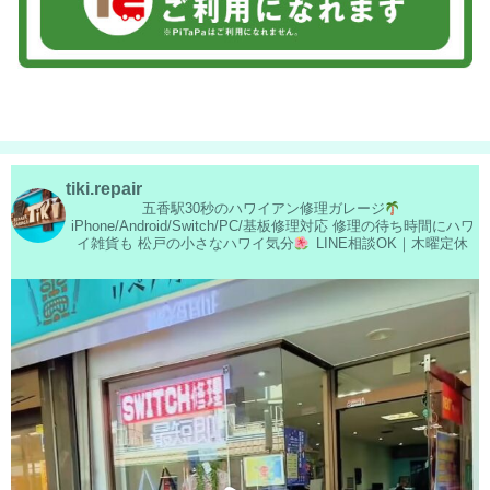
tiki.repair
五香駅30秒のハワイアン修理ガレージ
iPhone/Android/Switch/PC/基板修理対応
修理の待ち時間にハワ
イ雑貨も
松戸の小さなハワイ気分
LINE相談OK｜木曜定休