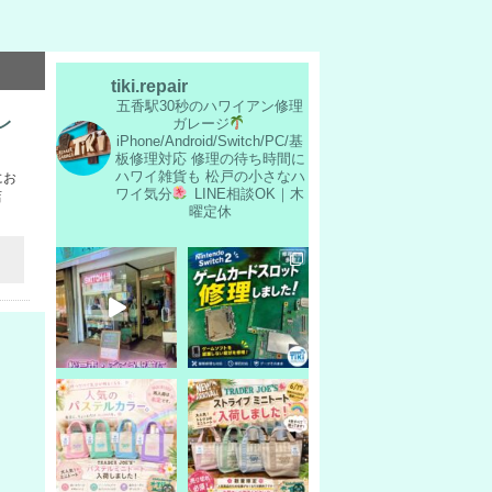
tiki.repair
五香駅30秒のハワイアン修理
レ
ガレージ
iPhone/Android/Switch/PC/基
板修理対応
修理の待ち時間に
ハワイ雑貨も
松戸の小さなハ
にお
ワイ気分
LINE相談OK｜木
店
曜定休