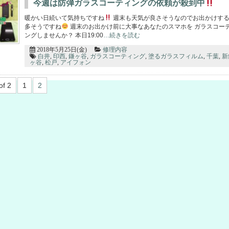
今週は防弾ガラスコーティングの依頼が殺到中
暖かい日続いて気持ちですね
週末も天気が良さそうなのでお出かけす
多そうですね
週末のお出かけ前に大事なあなたのスマホを ガラスコー
ングしませんか？ 本日19:00
…続きを読む
2018年5月25日(金)
修理内容
白井
,
印西
,
鎌ヶ谷
,
ガラスコーティング
,
塗るガラスフィルム
,
千葉
,
新
ヶ谷
,
松戸
,
アイフォン
of 2
1
2