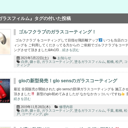
ガラスフィルム』タグの付いた投稿
ゴルフクラブのガラスコーティング！
ゴルフクラブ をコーティングして目指せ飛距離アップ
いつも当店のコ
ィングを ご利用してくださってる方からの ご依頼でゴルフクラブをコー
ングさせて頂きました&#x1f3
…続きを読む
2021年5月22日(土)
お知らせ
白井
,
鎌ヶ谷
,
ガラスコーティング
,
塗るガラスフィルム
,
船橋
,
松戸
,
コ
ティング
gloの新型発売！glo sensのガラスコーティング
最近 全国販売が開始された glo sensの防弾ガラスコーティングを 施工さ
頂きました
新型のglo初めてみましたが なかなかカッコいいですね
続きを読む
2019年11月28日(木)
修理内容
白井
,
鎌ヶ谷
,
ガラスコーティング
,
塗るガラスフィルム
,
千葉
,
船橋
,
松
戸
,
コーティング
,
glo