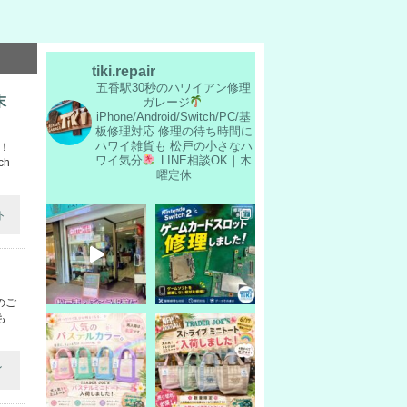
tiki.repair
五香駅30秒のハワイアン修理
末
ガレージ
iPhone/Android/Switch/PC/基
板修理対応
修理の待ち時間に
ハワイ雑貨も
松戸の小さなハ
円！
ワイ気分
LINE相談OK｜木
ch
曜定休
ト
理のご
も
イ