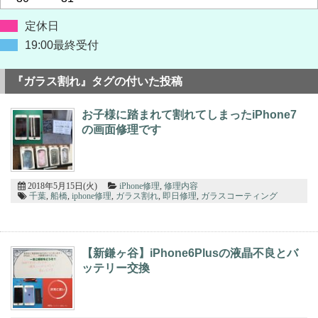
定休日
19:00最終受付
『ガラス割れ』タグの付いた投稿
お子様に踏まれて割れてしまったiPhone7
の画面修理です
2018年5月15日(火)
iPhone修理
,
修理内容
千葉
,
船橋
,
iphone修理
,
ガラス割れ
,
即日修理
,
ガラスコーティング
【新鎌ヶ谷】iPhone6Plusの液晶不良とバ
ッテリー交換