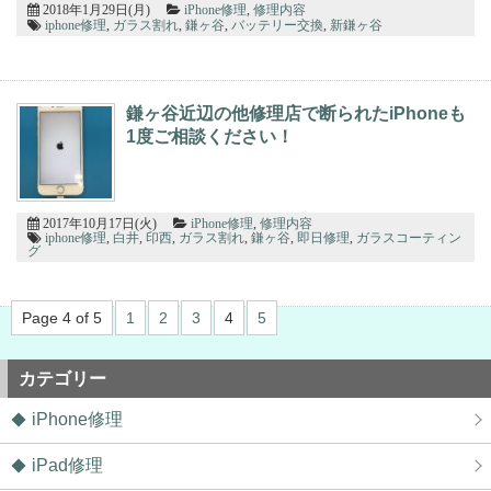
2018年1月29日(月)
iPhone修理
,
修理内容
iphone修理
,
ガラス割れ
,
鎌ヶ谷
,
バッテリー交換
,
新鎌ヶ谷
鎌ヶ谷近辺の他修理店で断られたiPhoneも
1度ご相談ください！
2017年10月17日(火)
iPhone修理
,
修理内容
iphone修理
,
白井
,
印西
,
ガラス割れ
,
鎌ヶ谷
,
即日修理
,
ガラスコーティン
グ
Page 4 of 5
1
2
3
4
5
カテゴリー
iPhone修理
iPad修理