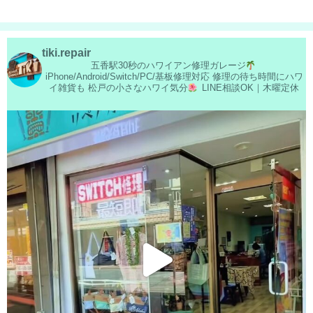
tiki.repair
五香駅30秒のハワイアン修理ガレージ
iPhone/Android/Switch/PC/基板修理対応
修理の待ち時間にハワ
イ雑貨も
松戸の小さなハワイ気分
LINE相談OK｜木曜定休