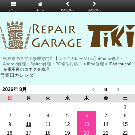
メニュー
ホーム
前の記事へ
次の記事へ
松戸市のスマホ修理専門店【リペアガレージTiki】iPhone修理・
Android修理・Switch修理・PC修理対応！
>
iPod修理
> iPod touch6
充電不良のコネクタ修理
営業日カレンダー
2026年 8月
日
月
火
水
木
金
土
1
2
3
4
5
6
7
8
9
10
11
12
13
14
15
16
17
18
19
20
21
22