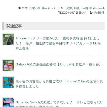
白井
,
充電不良
,
鎌ヶ谷
,
バッテリー交換
,
船橋
,
iPod修理
,
iPodtouch
2020年10月28日(水)
iPod修理
関連記事
iPhoneバッテリー交換が安い！価格を大幅値下げしまし
た！！松戸・柏近隣で最安を目指すリペアガレージTiki松
戸五香店
Galaxy A51の液晶画面修理【Android修理 松戸・鎌ヶ谷】
鎌ヶ谷のお客様から再度ご依頼！iPhone12 Proの充電不良
を修理しました
Nintendo Switchの充電ができないとき・テレビに映らない