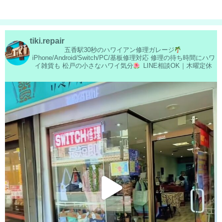
tiki.repair
五香駅30秒のハワイアン修理ガレージ
iPhone/Android/Switch/PC/基板修理対応
修理の待ち時間にハワ
イ雑貨も
松戸の小さなハワイ気分
LINE相談OK｜木曜定休