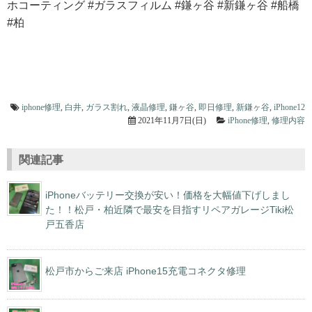
ホコーティング #ガラスフィルム #鎌ヶ谷 #新鎌ヶ谷 #船橋
#柏
iphone修理
,
白井
,
ガラス割れ
,
液晶修理
,
鎌ヶ谷
,
即日修理
,
新鎌ヶ谷
,
iPhone12
2021年11月7日(日)
iPhone修理
,
修理内容
関連記事
iPhoneバッテリー交換が安い！価格を大幅値下げしまし
た！！松戸・柏近隣で最安を目指すリペアガレージTiki松
戸五香店
松戸市からご来店 iPhone15充電コネクタ修理