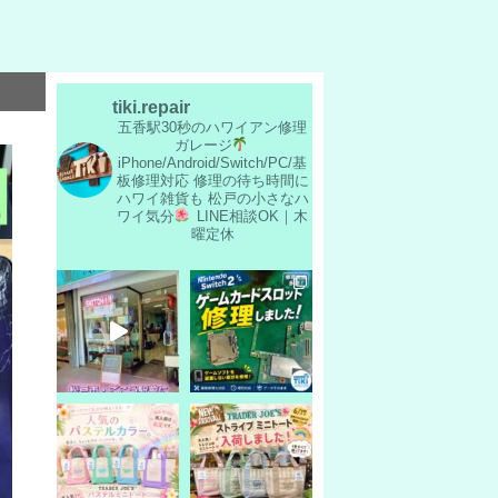
tiki.repair
五香駅30秒のハワイアン修理
ガレージ
iPhone/Android/Switch/PC/基
板修理対応
修理の待ち時間に
ハワイ雑貨も
松戸の小さなハ
ワイ気分
LINE相談OK｜木
曜定休