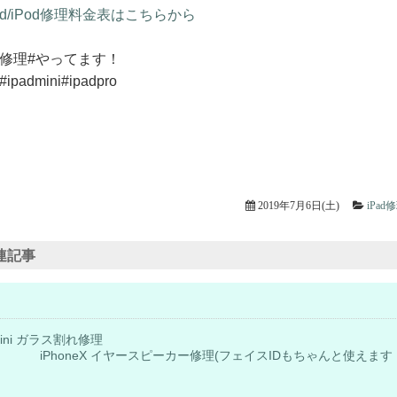
ad/iPod修理料金表はこちらから
ad修理#やってます！
#ipadmini#ipadpro
2019年7月6日(土)
iPad
連記事
 mini ガラス割れ修理
iPhoneX イヤースピーカー修理(フェイスIDもちゃんと使えます