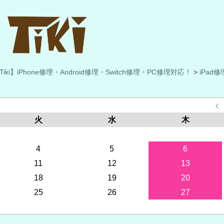
iPhone修理・Android修理・Switch修理・PC修理対応！
>
iPad修
火
水
木
4
5
6
11
12
13
18
19
20
25
26
27