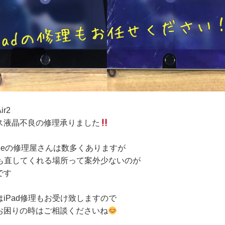
ir2
ス液晶不良の修理承りました
honeの修理屋さんは数多くありますが
adも直してくれる場所って案外少ないのが
です
はiPad修理もお受け致しますので
お困りの時はご相談くださいね