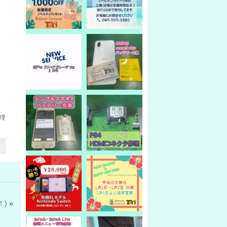
修理
！)
»