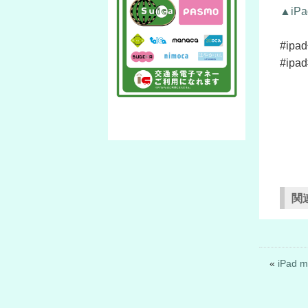
▲iP
#ip
#ipad
関
«
iPad