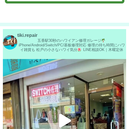
tiki.repair
五香駅30秒のハワイアン修理ガレージ
iPhone/Android/Switch/PC/基板修理対応
修理の待ち時間にハワ
イ雑貨も
松戸の小さなハワイ気分
LINE相談OK｜木曜定休