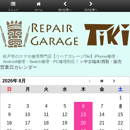
メニュー
ホーム
前の記事へ
次の記事へ
松戸市のスマホ修理専門店【リペアガレージTiki】iPhone修理・
Android修理・Switch修理・PC修理対応！
> 中古端末/買取・販売
営業日カレンダー
2026年 8月
日
月
火
水
木
金
土
1
2
3
4
5
6
7
8
9
10
11
12
13
14
15
16
17
18
19
20
21
22