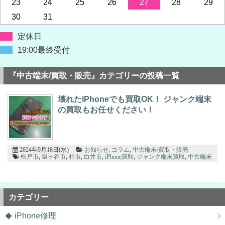
23
24
25
26
27
28
29
30
31
定休日
19:00最終受付
『中古端末/買取・販売』カテゴリーの投稿一覧
壊れたiPhoneでも買取OK！ ジャンク端末
の買取もお任せください！
2024年9月18日(水)
お知らせ
,
コラム
,
中古端末/買取・販売
松戸市
,
鎌ヶ谷市
,
柏市
,
白井市
,
iPhone買取
,
ジャンク端末買取
,
中古端末
カテゴリー
iPhone修理